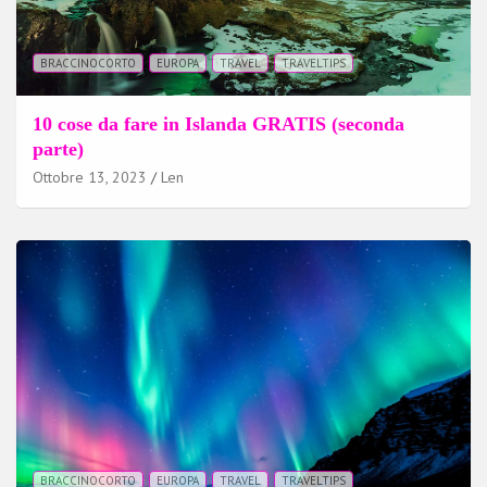
BRACCINOCORTO
EUROPA
TRAVEL
TRAVELTIPS
10 cose da fare in Islanda GRATIS (seconda
parte)
Ottobre 13, 2023
Len
BRACCINOCORTO
EUROPA
TRAVEL
TRAVELTIPS