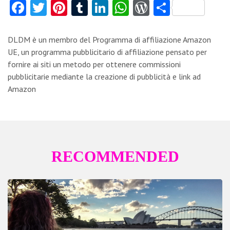
Fa
T
Pi
T
Li
W
W
C
ce
w
nt
u
nk
ha
or
o
b
itt
er
m
e
ts
d
n
DLDM è un membro del Programma di affiliazione Amazon
o
er
es
bl
dI
A
Pr
di
UE, un programma pubblicitario di affiliazione pensato per
fornire ai siti un metodo per ottenere commissioni
o
t
r
n
p
es
vi
pubblicitarie mediante la creazione di pubblicità e link ad
k
p
s
di
Amazon
RECOMMENDED