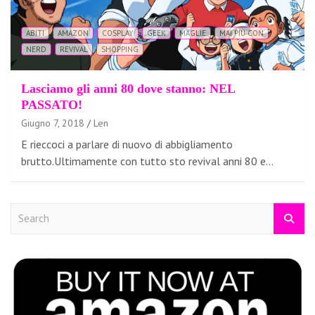
ABITI
AMAZON
COSPLAY
GEEK
MAGLIE
MAI PIÙ CON
NERD
REVIVAL
SHOPPING
Lasciamo gli anni 80 dove stanno: NEL
PASSATO!
Giugno 7, 2018
Len
E rieccoci a parlare di nuovo di abbigliamento
brutto.Ultimamente con tutto sto revival anni 80 e…
S
e
a
r
c
h