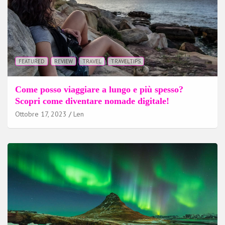
FEATURED
REVIEW
TRAVEL
TRAVELTIPS
Come posso viaggiare a lungo e più spesso?
Scopri come diventare nomade digitale!
Ottobre 17, 2023
Len