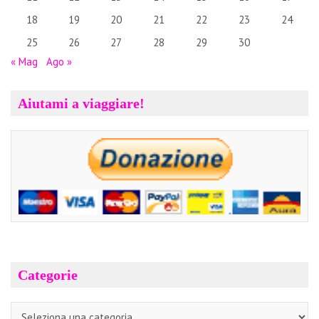
18
19
20
21
22
23
24
25
26
27
28
29
30
« Mag
Ago »
Aiutami a viaggiare!
Categorie
Categorie