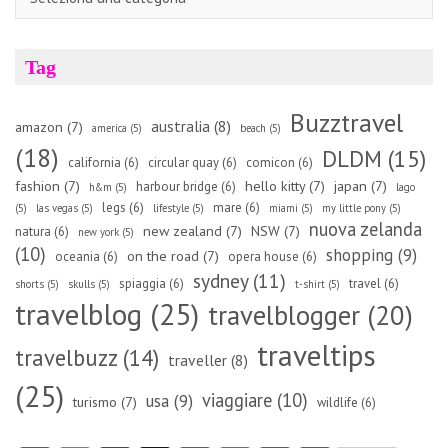
Tag
Buzztravel
australia
(8)
amazon
(7)
america
(5)
beach
(5)
(18)
DLDM
(15)
california
(6)
circular quay
(6)
comicon
(6)
fashion
(7)
hello kitty
(7)
japan
(7)
harbour bridge
(6)
h&m
(5)
lago
legs
(6)
mare
(6)
(5)
las vegas
(5)
lifestyle
(5)
miami
(5)
my little pony
(5)
nuova zelanda
new zealand
(7)
NSW
(7)
natura
(6)
new york
(5)
(10)
shopping
(9)
on the road
(7)
oceania
(6)
opera house
(6)
sydney
(11)
spiaggia
(6)
travel
(6)
shorts
(5)
skulls
(5)
t-shirt
(5)
travelblog
(25)
travelblogger
(20)
traveltips
travelbuzz
(14)
traveller
(8)
(25)
viaggiare
(10)
usa
(9)
turismo
(7)
wildlife
(6)