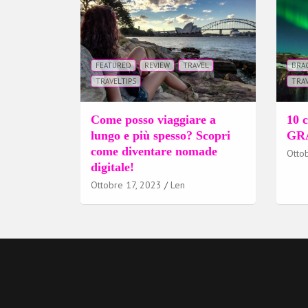
FEATURED
REVIEW
TRAVEL
BRA
TRAVELTIPS
TRAV
Come posso viaggiare a
10 c
lungo e più spesso? Scopri
GRA
come diventare nomade
Otto
digitale!
Ottobre 17, 2023
Len