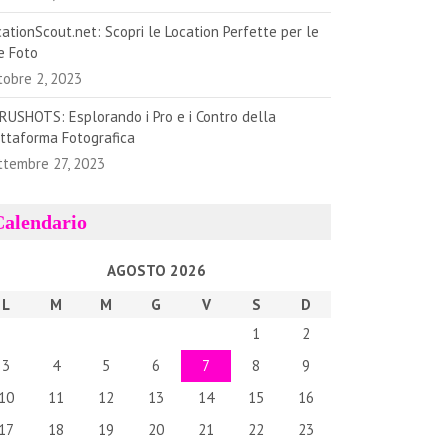
cationScout.net: Scopri le Location Perfette per le
e Foto
tobre 2, 2023
RUSHOTS: Esplorando i Pro e i Contro della
attaforma Fotografica
ttembre 27, 2023
Calendario
AGOSTO 2026
L
M
M
G
V
S
D
1
2
3
4
5
6
7
8
9
10
11
12
13
14
15
16
17
18
19
20
21
22
23