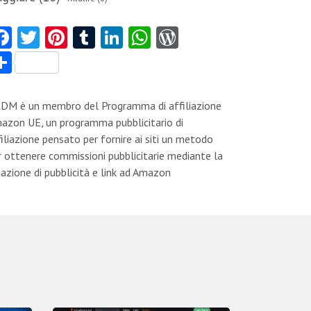
Fa
T
Pi
T
Li
W
W
ce
w
nt
u
nk
ha
or
C
b
itt
er
m
e
ts
d
o
o
er
es
bl
dI
A
Pr
n
DM è un membro del Programma di affiliazione
o
t
r
n
p
es
di
azon UE, un programma pubblicitario di
filiazione pensato per fornire ai siti un metodo
k
p
s
vi
r ottenere commissioni pubblicitarie mediante la
di
eazione di pubblicità e link ad Amazon