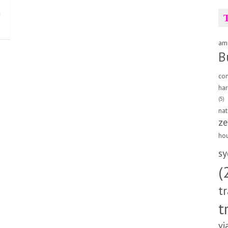
a
am
B
co
har
(5)
nat
ze
ho
sy
(
t
t
vi