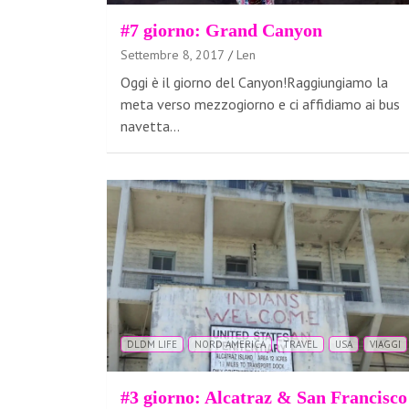
#7 giorno: Grand Canyon
Settembre 8, 2017
Len
Oggi è il giorno del Canyon!Raggiungiamo la
meta verso mezzogiorno e ci affidiamo ai bus
navetta…
DLDM LIFE
NORD AMERICA
TRAVEL
USA
VIAGGI
#3 giorno: Alcatraz & San Francisco