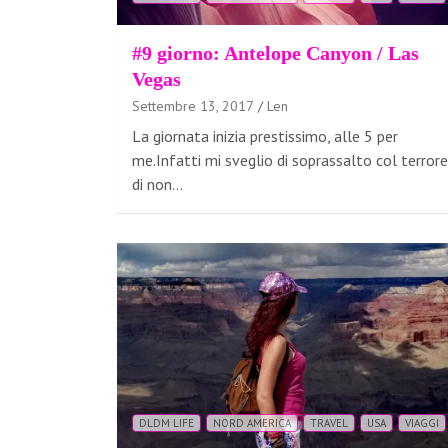
#9 giorno: Antelope Canyon / Las
Vegas
Settembre 13, 2017
Len
La giornata inizia prestissimo, alle 5 per
me.Infatti mi sveglio di soprassalto col terrore
di non…
DLDM LIFE
NORD AMERICA
TRAVEL
USA
VIAGGI