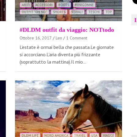
ABITI
ACCESSORI
BOOTS
MINIGONNE
OUTFIT "OH NO"
SHORTS
STIVALI
TESCHI
TOP
#DLDM outfit da viaggio: NOTtodo
Ottobre 16, 2017
Len
1 Comment
L’estate è ormai bella che passata.Le giornate
si accorciano.L’aria diventa più frizzante
(soprattutto la mattina).Il mio…
DLDM LIFE
NORD AMERICA
TRAVEL
USA
VIAGGI