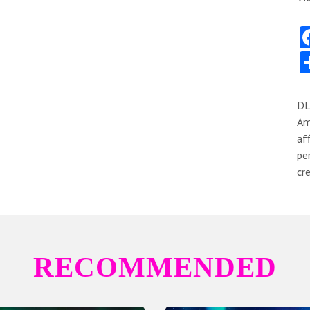
DL
Am
af
pe
cr
RECOMMENDED