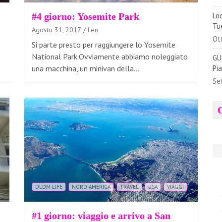
#4 giorno: Yosemite Park
Lo
Tu
Agosto 31, 2017
Len
Ot
Si parte presto per raggiungere lo Yosemite
National Park.Ovviamente abbiamo noleggiato
GU
una macchina, un minivan della…
Pi
Se
DLDM LIFE
NORD AMERICA
TRAVEL
USA
VIAGGI
#1 giorno: viaggio e arrivo a San