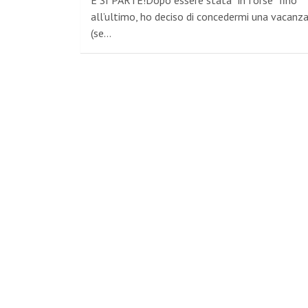
E SI PARTE!Dopo essere stata “in forse” fino
all’ultimo, ho deciso di concedermi una vacanz
(se…