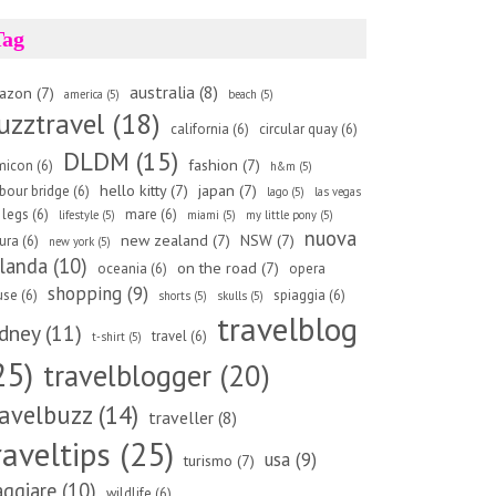
Tag
australia
(8)
azon
(7)
america
(5)
beach
(5)
uzztravel
(18)
california
(6)
circular quay
(6)
DLDM
(15)
fashion
(7)
micon
(6)
h&m
(5)
hello kitty
(7)
japan
(7)
bour bridge
(6)
lago
(5)
las vegas
legs
(6)
mare
(6)
lifestyle
(5)
miami
(5)
my little pony
(5)
nuova
new zealand
(7)
NSW
(7)
ura
(6)
new york
(5)
landa
(10)
on the road
(7)
oceania
(6)
opera
shopping
(9)
use
(6)
spiaggia
(6)
shorts
(5)
skulls
(5)
travelblog
dney
(11)
travel
(6)
t-shirt
(5)
25)
travelblogger
(20)
ravelbuzz
(14)
traveller
(8)
raveltips
(25)
usa
(9)
turismo
(7)
aggiare
(10)
wildlife
(6)