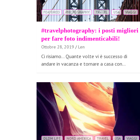
FEATURED
PHOTOGRAPHY
TRAVEL
USA
VIAGGI
#travelphotography: i posti migliori
per fare foto indimenticabili!
Ottobre 28, 2019
Len
Ci risiamo… Quante volte vi è successo di
andare in vacanza e tornare a casa con…
DLDM LIFE
NORD AMERICA
TRAVEL
USA
VIAGGI