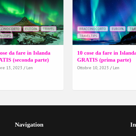
CCINOCORTO
EUROPA
TRAVEL
BRACCINOCORTO
EUROPA
TRA
ELTIPS
TRAVELTIPS
ose da fare in Islanda
10 cose da fare in Island
TIS (seconda parte)
GRATIS (prima parte)
bre 13, 2023
Len
Ottobre 10, 2023
Len
Navigation
I