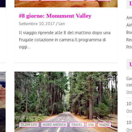
L
#8 giorno: Monument Valley
Am
Settembre 10, 2017
Len
Ai
Il viaggio riprende alle 8 del mattino dopo una
Bo
frugale colazione in camera.Il programma di
Re
oggi…
Pri
U
Co
co
Ot
10
Ot
10
DLDM LIFE
NORD AMERICA
TRAVEL
USA
VIAGGI
Ot