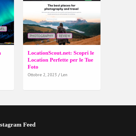
VEL
PHOTOGRAPHY
REVIEW
a
LocationScout.net: Scopri le
Location Perfette per le Tue
Foto
Ottobre 2, 2023
Len
nstagram Feed