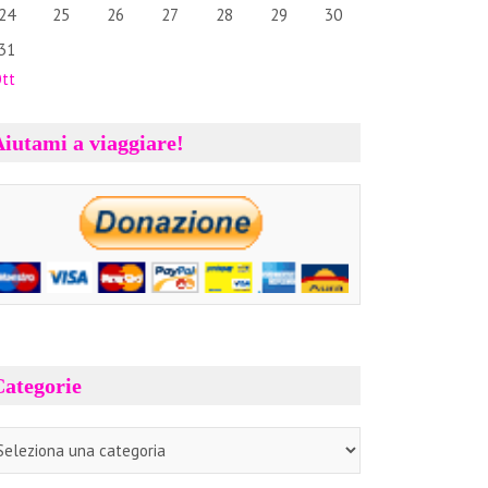
24
25
26
27
28
29
30
31
Ott
iutami a viaggiare!
Categorie
tegorie