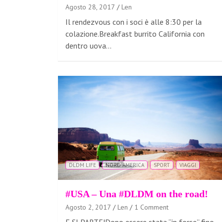
Agosto 28, 2017
Len
Il rendezvous con i soci è alle 8:30 per la
colazione.Breakfast burrito California con
dentro uova…
DLDM LIFE
NORD AMERICA
SPORT
VIAGGI
#USA – Una #DLDM on the road!
Agosto 2, 2017
Len
1 Comment