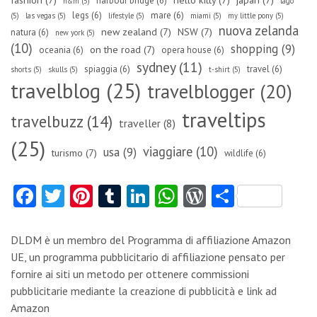
fashion
(7)
hello kitty
(7)
japan
(7)
harbour bridge
(6)
h&m
(5)
lago
legs
(6)
mare
(6)
(5)
las vegas
(5)
lifestyle
(5)
miami
(5)
my little pony
(5)
nuova zelanda
new zealand
(7)
NSW
(7)
natura
(6)
new york
(5)
(10)
shopping
(9)
on the road
(7)
oceania
(6)
opera house
(6)
sydney
(11)
spiaggia
(6)
travel
(6)
shorts
(5)
skulls
(5)
t-shirt
(5)
travelblog
(25)
travelblogger
(20)
traveltips
travelbuzz
(14)
traveller
(8)
(25)
viaggiare
(10)
usa
(9)
turismo
(7)
wildlife
(6)
Fa
T
Pi
T
Li
W
W
C
ce
w
nt
u
nk
ha
or
o
b
itt
er
m
e
ts
d
n
DLDM è un membro del Programma di affiliazione Amazon
o
er
es
bl
dI
A
Pr
di
UE, un programma pubblicitario di affiliazione pensato per
fornire ai siti un metodo per ottenere commissioni
o
t
r
n
p
es
vi
pubblicitarie mediante la creazione di pubblicità e link ad
k
p
s
di
Amazon