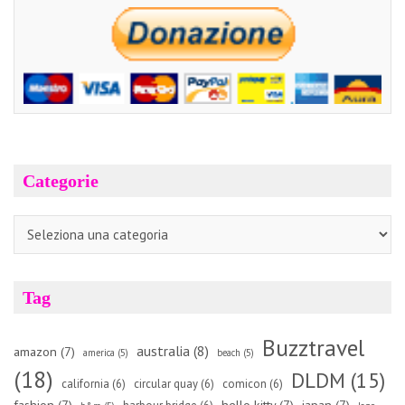
Categorie
Categorie
Tag
Buzztravel
australia
(8)
amazon
(7)
america
(5)
beach
(5)
(18)
DLDM
(15)
california
(6)
circular quay
(6)
comicon
(6)