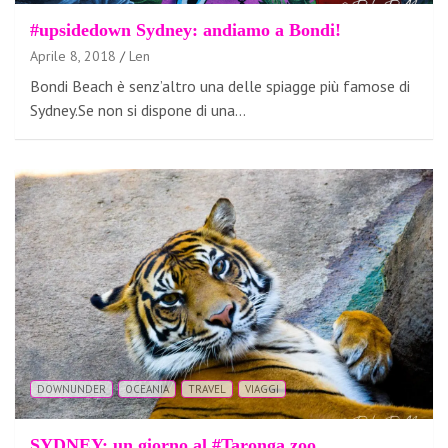
#upsidedown Sydney: andiamo a Bondi!
Aprile 8, 2018
Len
Bondi Beach è senz’altro una delle spiagge più famose di
Sydney.Se non si dispone di una…
DOWNUNDER
OCEANIA
TRAVEL
VIAGGI
SYDNEY: un giorno al #Taronga zoo