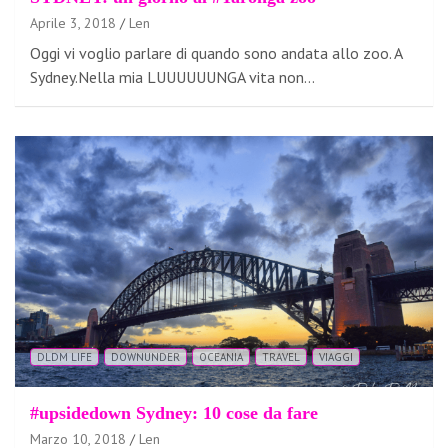
Aprile 3, 2018
Len
Oggi vi voglio parlare di quando sono andata allo zoo. A
Sydney.Nella mia LUUUUUUNGA vita non…
DLDM LIFE
DOWNUNDER
OCEANIA
TRAVEL
VIAGGI
#upsidedown Sydney: 10 cose da fare
Marzo 10, 2018
Len