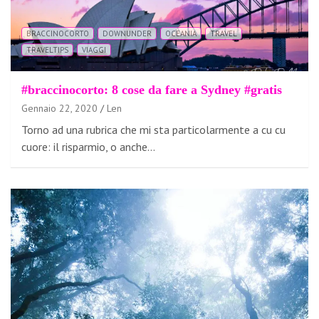
BRACCINOCORTO
DOWNUNDER
OCEANIA
TRAVEL
TRAVELTIPS
VIAGGI
#braccinocorto: 8 cose da fare a Sydney #gratis
Gennaio 22, 2020
Len
Torno ad una rubrica che mi sta particolarmente a cu cu
cuore: il risparmio, o anche…