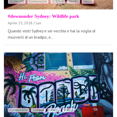
DLDM LIFE
DOWNUNDER
OCEANIA
TRAVEL
VIAGGI
#downunder Sydney: Wildlife park
Aprile 25, 2018
Len
Quando visiti Sydney e sei vecchia e hai la voglia di
muoverti di un bradipo, e…
DOWNUNDER
OCEANIA
TRAVEL
VIAGGI