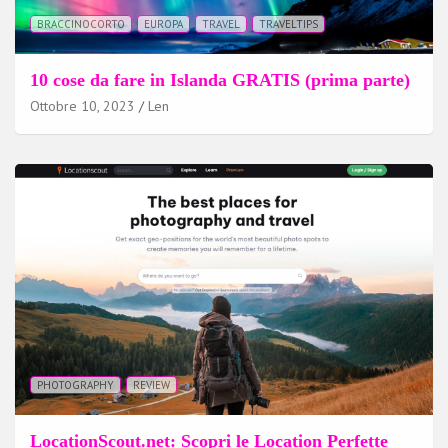
BRACCINOCORTO
EUROPA
TRAVEL
TRAVELTIPS
10 cose da fare in Islanda GRATIS (prima parte)
Ottobre 10, 2023
Len
PHOTOGRAPHY
REVIEW
LocationScout.net: Scopri le Location Perfette