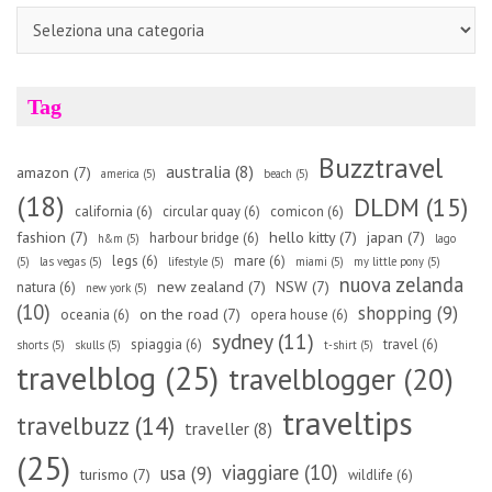
Categorie
Tag
Buzztravel
australia
(8)
amazon
(7)
america
(5)
beach
(5)
(18)
DLDM
(15)
california
(6)
circular quay
(6)
comicon
(6)
fashion
(7)
hello kitty
(7)
japan
(7)
harbour bridge
(6)
h&m
(5)
lago
legs
(6)
mare
(6)
(5)
las vegas
(5)
lifestyle
(5)
miami
(5)
my little pony
(5)
nuova zelanda
new zealand
(7)
NSW
(7)
natura
(6)
new york
(5)
(10)
shopping
(9)
on the road
(7)
oceania
(6)
opera house
(6)
sydney
(11)
spiaggia
(6)
travel
(6)
shorts
(5)
skulls
(5)
t-shirt
(5)
travelblog
(25)
travelblogger
(20)
traveltips
travelbuzz
(14)
traveller
(8)
(25)
viaggiare
(10)
usa
(9)
turismo
(7)
wildlife
(6)