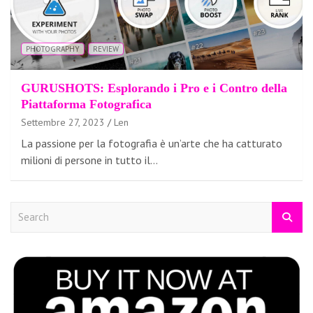
PHOTOGRAPHY
REVIEW
GURUSHOTS: Esplorando i Pro e i Contro della
Piattaforma Fotografica
Settembre 27, 2023
Len
La passione per la fotografia è un’arte che ha catturato
milioni di persone in tutto il…
S
e
a
r
c
h