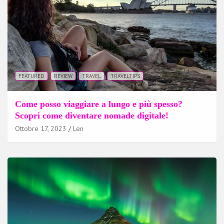
FEATURED
REVIEW
TRAVEL
TRAVELTIPS
Come posso viaggiare a lungo e più spesso?
Scopri come diventare nomade digitale!
Ottobre 17, 2023
Len