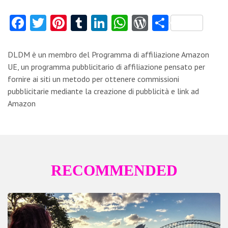
Fa
T
Pi
T
Li
W
W
C
ce
w
nt
u
nk
ha
or
o
b
itt
er
m
e
ts
d
n
DLDM è un membro del Programma di affiliazione Amazon
o
er
es
bl
dI
A
Pr
di
UE, un programma pubblicitario di affiliazione pensato per
fornire ai siti un metodo per ottenere commissioni
o
t
r
n
p
es
vi
pubblicitarie mediante la creazione di pubblicità e link ad
k
p
s
di
Amazon
RECOMMENDED