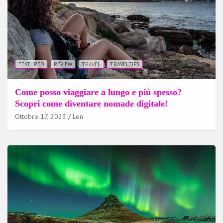
FEATURED
REVIEW
TRAVEL
TRAVELTIPS
Come posso viaggiare a lungo e più spesso?
Scopri come diventare nomade digitale!
Ottobre 17, 2023
Len