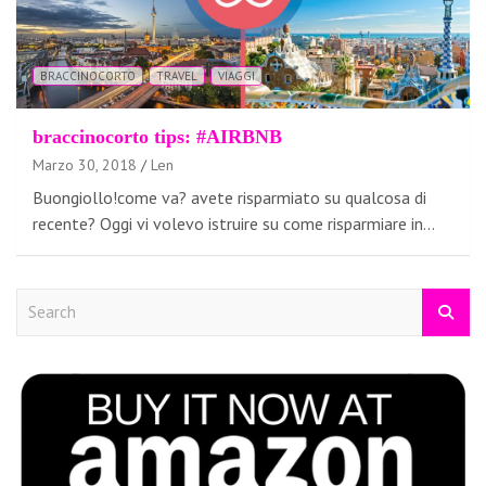
BRACCINOCORTO
TRAVEL
VIAGGI
braccinocorto tips: #AIRBNB
Marzo 30, 2018
Len
Buongiollo!come va? avete risparmiato su qualcosa di
recente? Oggi vi volevo istruire su come risparmiare in…
S
e
a
r
c
h