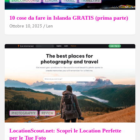
BRACCINOCORTO
EUROPA
TRAVEL
TRAVELTIPS
10 cose da fare in Islanda GRATIS (prima parte)
Ottobre 10, 2023
Len
PHOTOGRAPHY
REVIEW
LocationScout.net: Scopri le Location Perfette
per le Tue Foto