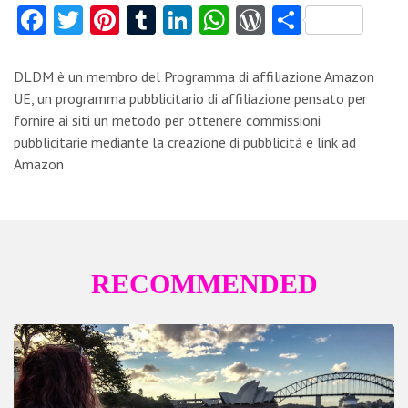
Fa
T
Pi
T
Li
W
W
C
ce
w
nt
u
nk
ha
or
o
b
itt
er
m
e
ts
d
n
DLDM è un membro del Programma di affiliazione Amazon
o
er
es
bl
dI
A
Pr
di
UE, un programma pubblicitario di affiliazione pensato per
fornire ai siti un metodo per ottenere commissioni
o
t
r
n
p
es
vi
pubblicitarie mediante la creazione di pubblicità e link ad
k
p
s
di
Amazon
RECOMMENDED