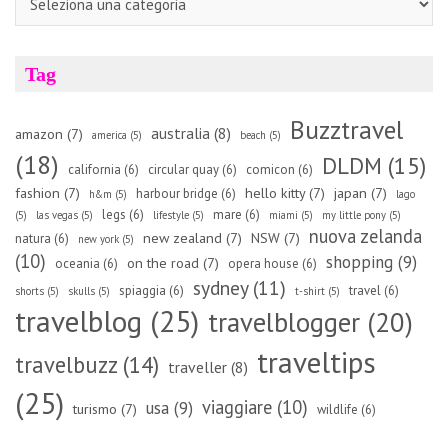
Tag
Buzztravel
australia
(8)
amazon
(7)
america
(5)
beach
(5)
(18)
DLDM
(15)
california
(6)
circular quay
(6)
comicon
(6)
fashion
(7)
hello kitty
(7)
japan
(7)
harbour bridge
(6)
h&m
(5)
lago
legs
(6)
mare
(6)
(5)
las vegas
(5)
lifestyle
(5)
miami
(5)
my little pony
(5)
nuova zelanda
new zealand
(7)
NSW
(7)
natura
(6)
new york
(5)
(10)
shopping
(9)
on the road
(7)
oceania
(6)
opera house
(6)
sydney
(11)
spiaggia
(6)
travel
(6)
shorts
(5)
skulls
(5)
t-shirt
(5)
travelblog
(25)
travelblogger
(20)
traveltips
travelbuzz
(14)
traveller
(8)
(25)
viaggiare
(10)
usa
(9)
turismo
(7)
wildlife
(6)