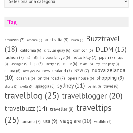
Tag
Buzztravel
australia
(8)
amazon
(7)
america
(5)
beach
(5)
(18)
DLDM
(15)
california
(6)
circular quay
(6)
comicon
(6)
fashion
(7)
hello kitty
(7)
japan
(7)
harbour bridge
(6)
h&m
(5)
lago
legs
(6)
mare
(6)
(5)
las vegas
(5)
lifestyle
(5)
miami
(5)
my little pony
(5)
nuova zelanda
new zealand
(7)
NSW
(7)
natura
(6)
new york
(5)
(10)
shopping
(9)
on the road
(7)
oceania
(6)
opera house
(6)
sydney
(11)
spiaggia
(6)
travel
(6)
shorts
(5)
skulls
(5)
t-shirt
(5)
travelblog
(25)
travelblogger
(20)
traveltips
travelbuzz
(14)
traveller
(8)
(25)
viaggiare
(10)
usa
(9)
turismo
(7)
wildlife
(6)