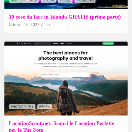
BRACCINOCORTO
EUROPA
TRAVEL
TRAVELTIPS
10 cose da fare in Islanda GRATIS (prima parte)
Ottobre 10, 2023
Len
PHOTOGRAPHY
REVIEW
LocationScout.net: Scopri le Location Perfette
per le Tue Foto