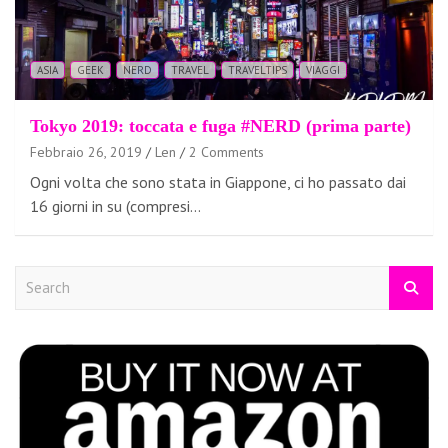
ASIA
GEEK
NERD
TRAVEL
TRAVELTIPS
VIAGGI
Tokyo 2019: toccata e fuga #NERD (prima parte)
Febbraio 26, 2019
Len
2 Comments
Ogni volta che sono stata in Giappone, ci ho passato dai
16 giorni in su (compresi…
S
e
a
r
c
h