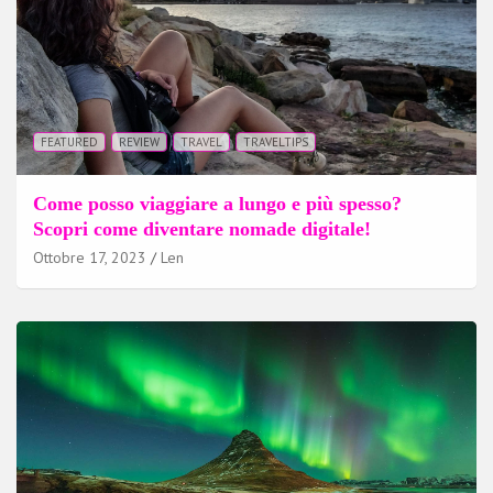
FEATURED
REVIEW
TRAVEL
TRAVELTIPS
Come posso viaggiare a lungo e più spesso?
Scopri come diventare nomade digitale!
Ottobre 17, 2023
Len