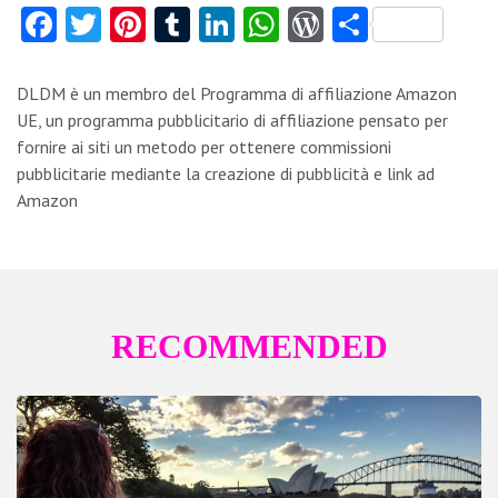
Fa
T
Pi
T
Li
W
W
C
ce
w
nt
u
nk
ha
or
o
b
itt
er
m
e
ts
d
n
DLDM è un membro del Programma di affiliazione Amazon
o
er
es
bl
dI
A
Pr
di
UE, un programma pubblicitario di affiliazione pensato per
fornire ai siti un metodo per ottenere commissioni
o
t
r
n
p
es
vi
pubblicitarie mediante la creazione di pubblicità e link ad
k
p
s
di
Amazon
RECOMMENDED