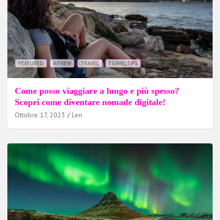
FEATURED
REVIEW
TRAVEL
TRAVELTIPS
Come posso viaggiare a lungo e più spesso?
Scopri come diventare nomade digitale!
Ottobre 17, 2023
Len