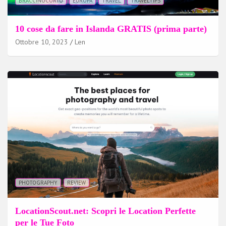
BRACCINOCORTO
EUROPA
TRAVEL
TRAVELTIPS
10 cose da fare in Islanda GRATIS (prima parte)
Ottobre 10, 2023
Len
PHOTOGRAPHY
REVIEW
LocationScout.net: Scopri le Location Perfette
per le Tue Foto