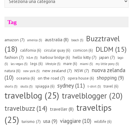
Tag
Buzztravel
australia
(8)
amazon
(7)
america
(5)
beach
(5)
(18)
DLDM
(15)
california
(6)
circular quay
(6)
comicon
(6)
fashion
(7)
hello kitty
(7)
japan
(7)
harbour bridge
(6)
h&m
(5)
lago
legs
(6)
mare
(6)
(5)
las vegas
(5)
lifestyle
(5)
miami
(5)
my little pony
(5)
nuova zelanda
new zealand
(7)
NSW
(7)
natura
(6)
new york
(5)
(10)
shopping
(9)
on the road
(7)
oceania
(6)
opera house
(6)
sydney
(11)
spiaggia
(6)
travel
(6)
shorts
(5)
skulls
(5)
t-shirt
(5)
travelblog
(25)
travelblogger
(20)
traveltips
travelbuzz
(14)
traveller
(8)
(25)
viaggiare
(10)
usa
(9)
turismo
(7)
wildlife
(6)