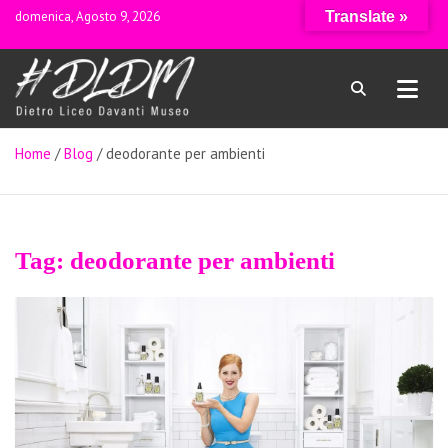
Skip
domenica, Agosto 9, 2026
Translate »
to
content
…don't follow my lead!
Dietro Liceo Davanti Museo
Home
Blog
deodorante per ambienti
Tag:
deodorante per ambienti