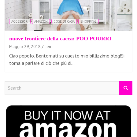
ACCESSORI
AMAZON
COSE DI CASA
SHOPPING
nuove frontiere della cacca: POO POURRI
Maggio 29, 2018
Len
Ciao popolo. Bentornati su questo mio billizzimo blog!Si
torna a parlare di ciò che più di…
S
e
a
r
c
h