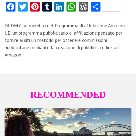
Fa
T
Pi
T
Li
W
W
C
ce
w
nt
u
nk
ha
or
o
b
itt
er
m
e
ts
d
n
DLDM è un membro del Programma di affiliazione Amazon
o
er
es
bl
dI
A
Pr
di
UE, un programma pubblicitario di affiliazione pensato per
fornire ai siti un metodo per ottenere commissioni
o
t
r
n
p
es
vi
pubblicitarie mediante la creazione di pubblicità e link ad
k
p
s
di
Amazon
RECOMMENDED