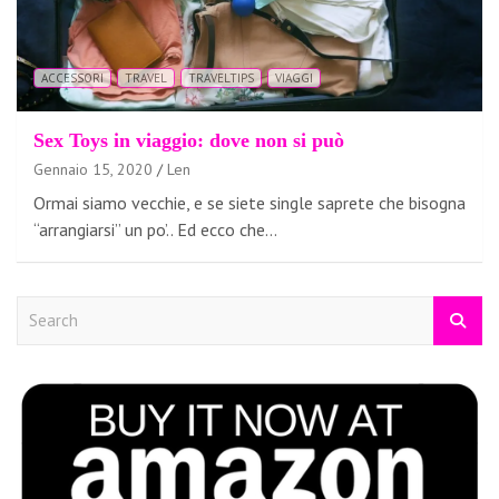
ACCESSORI
TRAVEL
TRAVELTIPS
VIAGGI
Sex Toys in viaggio: dove non si può
Gennaio 15, 2020
Len
Ormai siamo vecchie, e se siete single saprete che bisogna
“arrangiarsi” un po’.. Ed ecco che…
S
e
a
r
c
h