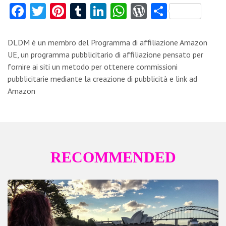
Fa
T
Pi
T
Li
W
W
C
ce
w
nt
u
nk
ha
or
o
b
itt
er
m
e
ts
d
n
DLDM è un membro del Programma di affiliazione Amazon
o
er
es
bl
dI
A
Pr
di
UE, un programma pubblicitario di affiliazione pensato per
fornire ai siti un metodo per ottenere commissioni
o
t
r
n
p
es
vi
pubblicitarie mediante la creazione di pubblicità e link ad
k
p
s
di
Amazon
RECOMMENDED