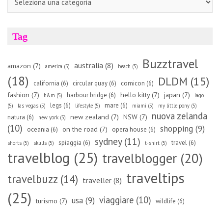
Tag
Buzztravel
australia
(8)
amazon
(7)
america
(5)
beach
(5)
(18)
DLDM
(15)
california
(6)
circular quay
(6)
comicon
(6)
fashion
(7)
hello kitty
(7)
japan
(7)
harbour bridge
(6)
h&m
(5)
lago
legs
(6)
mare
(6)
(5)
las vegas
(5)
lifestyle
(5)
miami
(5)
my little pony
(5)
nuova zelanda
new zealand
(7)
NSW
(7)
natura
(6)
new york
(5)
(10)
shopping
(9)
on the road
(7)
oceania
(6)
opera house
(6)
sydney
(11)
spiaggia
(6)
travel
(6)
shorts
(5)
skulls
(5)
t-shirt
(5)
travelblog
(25)
travelblogger
(20)
traveltips
travelbuzz
(14)
traveller
(8)
(25)
viaggiare
(10)
usa
(9)
turismo
(7)
wildlife
(6)