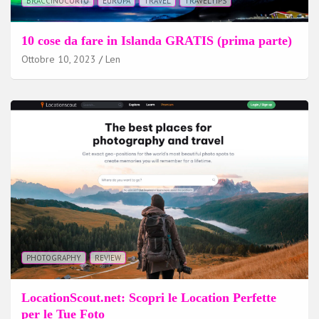
BRACCINOCORTO
EUROPA
TRAVEL
TRAVELTIPS
10 cose da fare in Islanda GRATIS (prima parte)
Ottobre 10, 2023
Len
PHOTOGRAPHY
REVIEW
LocationScout.net: Scopri le Location Perfette
per le Tue Foto