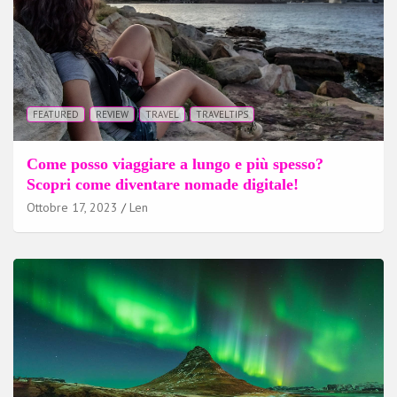
FEATURED
REVIEW
TRAVEL
TRAVELTIPS
Come posso viaggiare a lungo e più spesso?
Scopri come diventare nomade digitale!
Ottobre 17, 2023
Len