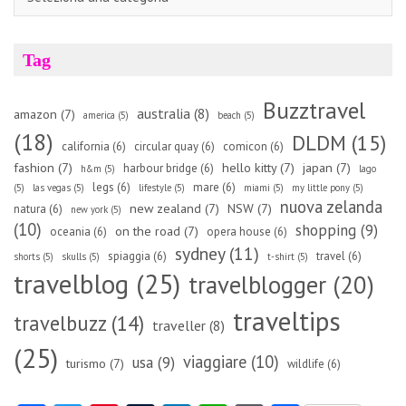
Tag
Buzztravel
australia
(8)
amazon
(7)
america
(5)
beach
(5)
(18)
DLDM
(15)
california
(6)
circular quay
(6)
comicon
(6)
fashion
(7)
hello kitty
(7)
japan
(7)
harbour bridge
(6)
h&m
(5)
lago
legs
(6)
mare
(6)
(5)
las vegas
(5)
lifestyle
(5)
miami
(5)
my little pony
(5)
nuova zelanda
new zealand
(7)
NSW
(7)
natura
(6)
new york
(5)
(10)
shopping
(9)
on the road
(7)
oceania
(6)
opera house
(6)
sydney
(11)
spiaggia
(6)
travel
(6)
shorts
(5)
skulls
(5)
t-shirt
(5)
travelblog
(25)
travelblogger
(20)
traveltips
travelbuzz
(14)
traveller
(8)
(25)
viaggiare
(10)
usa
(9)
turismo
(7)
wildlife
(6)