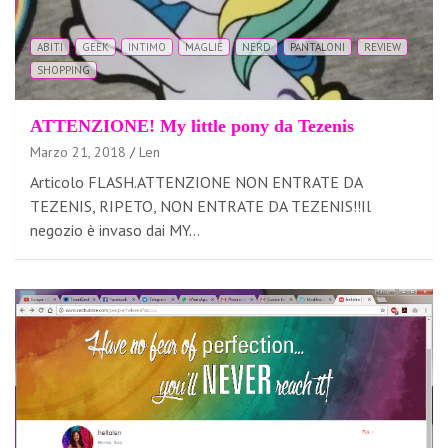
ABITI
GEEK
INTIMO
MAGLIE
NERD
PANTALONI
REVIEW
SHOPPING
ATTENZIONE! My little pony da Tezenis
Marzo 21, 2018
Len
Articolo FLASH.ATTENZIONE NON ENTRATE DA
TEZENIS, RIPETO, NON ENTRATE DA TEZENIS!!Il
negozio è invaso dai MY…