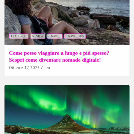
FEATURED
REVIEW
TRAVEL
TRAVELTIPS
Come posso viaggiare a lungo e più spesso?
Scopri come diventare nomade digitale!
Ottobre 17, 2023
Len