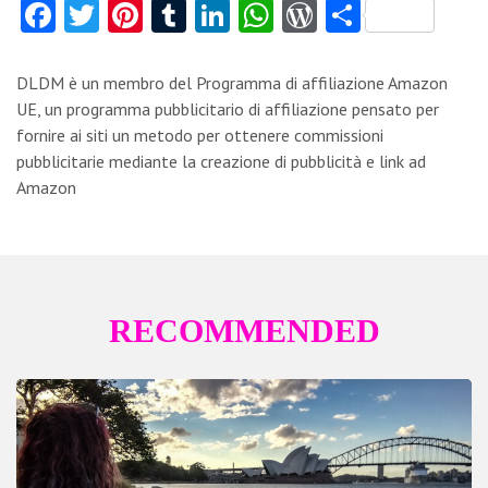
Fa
T
Pi
T
Li
W
W
C
ce
w
nt
u
nk
ha
or
o
b
itt
er
m
e
ts
d
n
DLDM è un membro del Programma di affiliazione Amazon
o
er
es
bl
dI
A
Pr
di
UE, un programma pubblicitario di affiliazione pensato per
fornire ai siti un metodo per ottenere commissioni
o
t
r
n
p
es
vi
pubblicitarie mediante la creazione di pubblicità e link ad
k
p
s
di
Amazon
RECOMMENDED