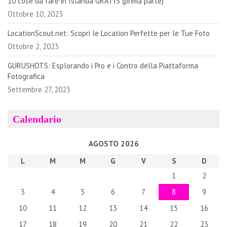
10 cose da fare in Islanda GRATIS (prima parte)
Ottobre 10, 2023
LocationScout.net: Scopri le Location Perfette per le Tue Foto
Ottobre 2, 2023
GURUSHOTS: Esplorando i Pro e i Contro della Piattaforma
Fotografica
Settembre 27, 2023
Calendario
AGOSTO 2026
L
M
M
G
V
S
D
1
2
3
4
5
6
7
8
9
10
11
12
13
14
15
16
17
18
19
20
21
22
23