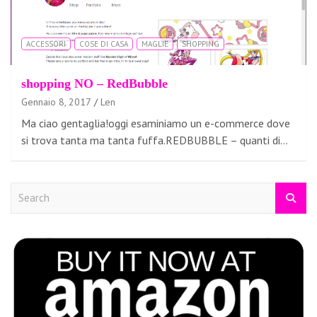
ACCESSORI
COSE DI CASA
MAGLIE
SHOPPING
shopping NO – RedBubble
Gennaio 8, 2017
Len
Ma ciao gentaglia!oggi esaminiamo un e-commerce dove
si trova tanta ma tanta fuffa.REDBUBBLE – quanti di…
S
e
a
r
c
h