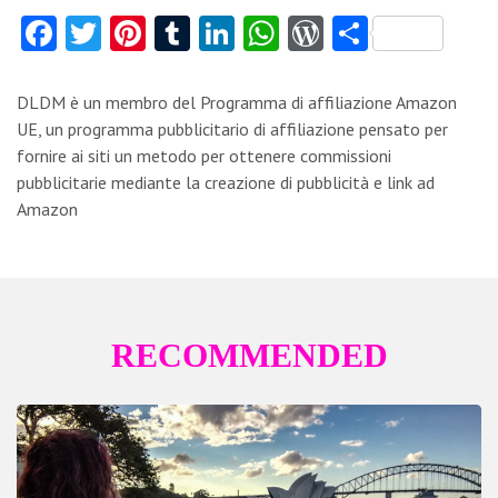
Fa
T
Pi
T
Li
W
W
C
ce
w
nt
u
nk
ha
or
o
b
itt
er
m
e
ts
d
n
DLDM è un membro del Programma di affiliazione Amazon
o
er
es
bl
dI
A
Pr
di
UE, un programma pubblicitario di affiliazione pensato per
fornire ai siti un metodo per ottenere commissioni
o
t
r
n
p
es
vi
pubblicitarie mediante la creazione di pubblicità e link ad
k
p
s
di
Amazon
RECOMMENDED