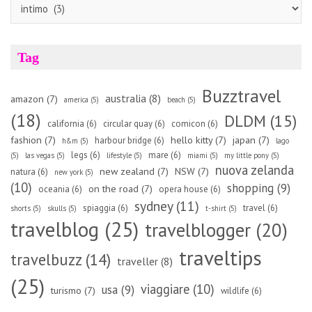
Categorie
Tag
Buzztravel
australia
(8)
amazon
(7)
america
(5)
beach
(5)
(18)
DLDM
(15)
california
(6)
circular quay
(6)
comicon
(6)
fashion
(7)
hello kitty
(7)
japan
(7)
harbour bridge
(6)
h&m
(5)
lago
legs
(6)
mare
(6)
(5)
las vegas
(5)
lifestyle
(5)
miami
(5)
my little pony
(5)
nuova zelanda
new zealand
(7)
NSW
(7)
natura
(6)
new york
(5)
(10)
shopping
(9)
on the road
(7)
oceania
(6)
opera house
(6)
sydney
(11)
spiaggia
(6)
travel
(6)
shorts
(5)
skulls
(5)
t-shirt
(5)
travelblog
(25)
travelblogger
(20)
traveltips
travelbuzz
(14)
traveller
(8)
(25)
viaggiare
(10)
usa
(9)
turismo
(7)
wildlife
(6)