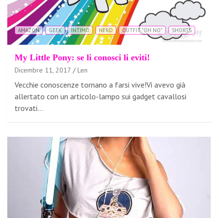
AMAZON
GEEK
INTIMO
NERD
OUTFIT "OH NO"
SHORTS
My Little Pony: se li conosci li eviti!
Dicembre 11, 2017
Len
Vecchie conoscenze tornano a farsi vive!Vi avevo già
allertato con un articolo-lampo sui gadget cavallosi
trovati…