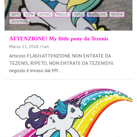
ABITI
GEEK
INTIMO
MAGLIE
NERD
PANTALONI
REVIEW
SHOPPING
ATTENZIONE! My little pony da Tezenis
Marzo 21, 2018
Len
Articolo FLASH.ATTENZIONE NON ENTRATE DA
TEZENIS, RIPETO, NON ENTRATE DA TEZENIS!!Il
negozio è invaso dai MY…