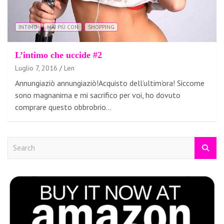
INTIMO
MAI PIÙ CON
SHOPPING
L’intimo che uccide #2
Luglio 7, 2016
Len
Annungiaziò annungiaziò!Acquisto dell’ultim’ora! Siccome
sono magnanima e mi sacrifico per voi, ho dovuto
comprare questo obbrobrio…
S
e
a
r
c
h