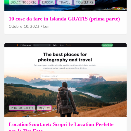
BRACCINOCORTO
EUROPA
TRAVEL
TRAVELTIPS
10 cose da fare in Islanda GRATIS (prima parte)
Ottobre 10, 2023
Len
PHOTOGRAPHY
REVIEW
LocationScout.net: Scopri le Location Perfette