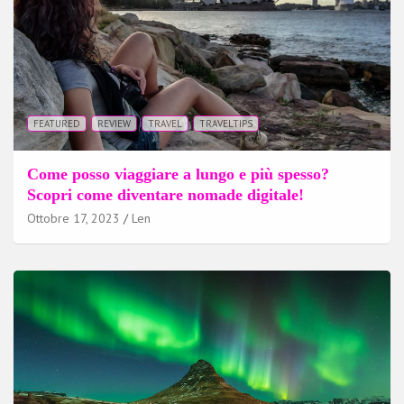
FEATURED
REVIEW
TRAVEL
TRAVELTIPS
Come posso viaggiare a lungo e più spesso?
Scopri come diventare nomade digitale!
Ottobre 17, 2023
Len