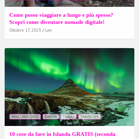
Come posso viaggiare a lungo e più spesso?
Scopri come diventare nomade digitale!
Ottobre 17, 2023
Len
BRACCINOCORTO
EUROPA
TRAVEL
TRAVELTIPS
10 cose da fare in Islanda GRATIS (seconda