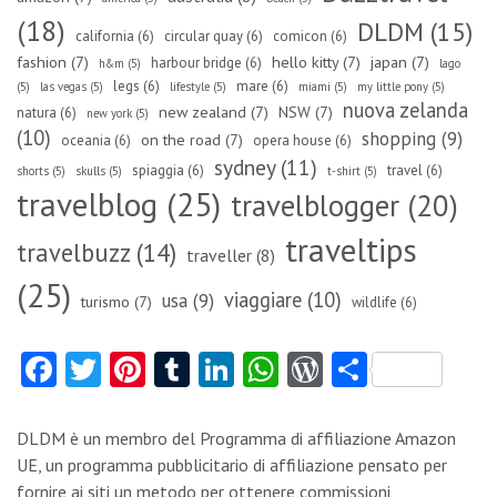
(18)
DLDM
(15)
california
(6)
circular quay
(6)
comicon
(6)
fashion
(7)
hello kitty
(7)
japan
(7)
harbour bridge
(6)
h&m
(5)
lago
legs
(6)
mare
(6)
(5)
las vegas
(5)
lifestyle
(5)
miami
(5)
my little pony
(5)
nuova zelanda
new zealand
(7)
NSW
(7)
natura
(6)
new york
(5)
(10)
shopping
(9)
on the road
(7)
oceania
(6)
opera house
(6)
sydney
(11)
spiaggia
(6)
travel
(6)
shorts
(5)
skulls
(5)
t-shirt
(5)
travelblog
(25)
travelblogger
(20)
traveltips
travelbuzz
(14)
traveller
(8)
(25)
viaggiare
(10)
usa
(9)
turismo
(7)
wildlife
(6)
Fa
T
Pi
T
Li
W
W
C
ce
w
nt
u
nk
ha
or
o
b
itt
er
m
e
ts
d
n
DLDM è un membro del Programma di affiliazione Amazon
o
er
es
bl
dI
A
Pr
di
UE, un programma pubblicitario di affiliazione pensato per
fornire ai siti un metodo per ottenere commissioni