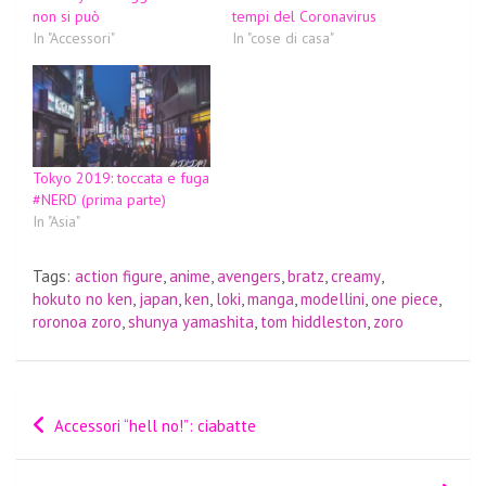
non si può
tempi del Coronavirus
In "Accessori"
In "cose di casa"
Tokyo 2019: toccata e fuga
#NERD (prima parte)
In "Asia"
Tags:
action figure
,
anime
,
avengers
,
bratz
,
creamy
,
hokuto no ken
,
japan
,
ken
,
loki
,
manga
,
modellini
,
one piece
,
roronoa zoro
,
shunya yamashita
,
tom hiddleston
,
zoro
Navigazione
Accessori “hell no!”: ciabatte
articoli