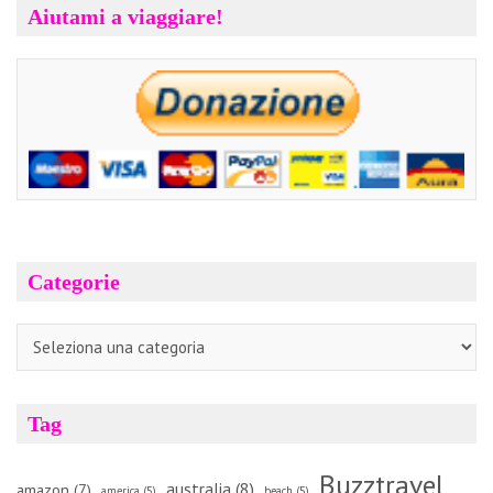
Aiutami a viaggiare!
Categorie
Categorie
Tag
Buzztravel
australia
(8)
amazon
(7)
america
(5)
beach
(5)