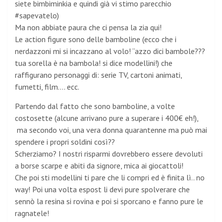
siete bimbiminkia e quindi già vi stimo parecchio
#sapevatelo)
Ma non abbiate paura che ci pensa la zia qui!
Le action figure sono delle bamboline (ecco che i
nerdazzoni mi si incazzano al volo! “azzo dici bambole???
tua sorella è na bambola! si dice modellini!) che
raffigurano personaggi di: serie TV, cartoni animati,
fumetti, film…. ecc.
Partendo dal fatto che sono bamboline, a volte
costosette (alcune arrivano pure a superare i 400€ eh!),
ma secondo voi, una vera donna quarantenne ma può mai
spendere i propri soldini così??
Scherziamo? I nostri risparmi dovrebbero essere devoluti
a borse scarpe e abiti da signore, mica ai giocattoli!
Che poi sti modellini ti pare che li compri ed è finita lì.. no
way! Poi una volta espost li devi pure spolverare che
sennò la resina si rovina e poi si sporcano e fanno pure le
ragnatele!