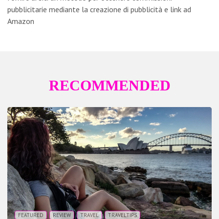
o
t
r
n
p
es
vi
pubblicitarie mediante la creazione di pubblicità e link ad
k
p
s
di
Amazon
RECOMMENDED
FEATURED
REVIEW
TRAVEL
TRAVELTIPS