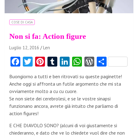
COSE DI CASA
Non si fa: Action figure
Luglio 12, 2016
Len
Fa
T
Pi
T
Li
W
W
C
ce
w
nt
u
nk
ha
or
o
Buongiorno a tutti e ben ritrovati su queste paginette!
b
itt
er
m
e
ts
d
n
Anche oggi si affronta un futile argomento che mi sta
o
er
es
bl
dI
A
Pr
di
ovviamente molto a cu cu cuore.
o
t
r
n
p
es
vi
Se non siete dei cerebrolesi, e se le vostre sinapsi
funzionano ancora, avrete già intuito che parliamo di
k
p
s
di
action figures!
E CHE DIAVOLO SONO? (alcuni di voi giustamente si
chiederanno, e dato che ve lo chiedete vuol dire che non