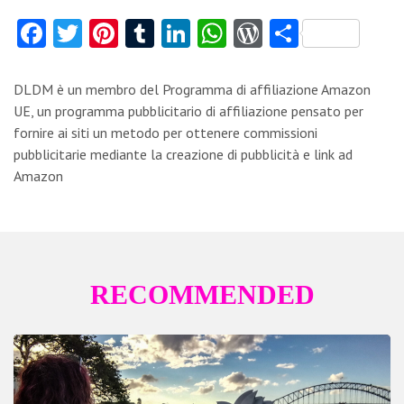
Fa
T
Pi
T
Li
W
W
C
ce
w
nt
u
nk
ha
or
o
b
itt
er
m
e
ts
d
n
DLDM è un membro del Programma di affiliazione Amazon
o
er
es
bl
dI
A
Pr
di
UE, un programma pubblicitario di affiliazione pensato per
fornire ai siti un metodo per ottenere commissioni
o
t
r
n
p
es
vi
pubblicitarie mediante la creazione di pubblicità e link ad
k
p
s
di
Amazon
RECOMMENDED