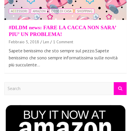
ACCESSORI
AMAZON
COSE DI CASA
SHOPPING
#DLDM news: FARE LA CACCA NON SARA’
PIU’ UN PROBLEMA!
Febbraio 5, 2018
Len
1 Comment
Sapete benissimo che sto sempre sul pezzo.Sapete
benissimo che sono sempre informatissima sulle novità
più succulente…
S
e
a
r
c
h