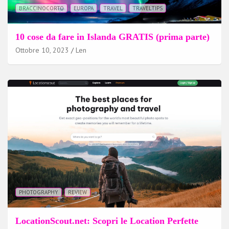
BRACCINOCORTO
EUROPA
TRAVEL
TRAVELTIPS
10 cose da fare in Islanda GRATIS (prima parte)
Ottobre 10, 2023
Len
PHOTOGRAPHY
REVIEW
LocationScout.net: Scopri le Location Perfette