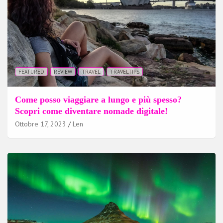
FEATURED
REVIEW
TRAVEL
TRAVELTIPS
Come posso viaggiare a lungo e più spesso?
Scopri come diventare nomade digitale!
Ottobre 17, 2023
Len