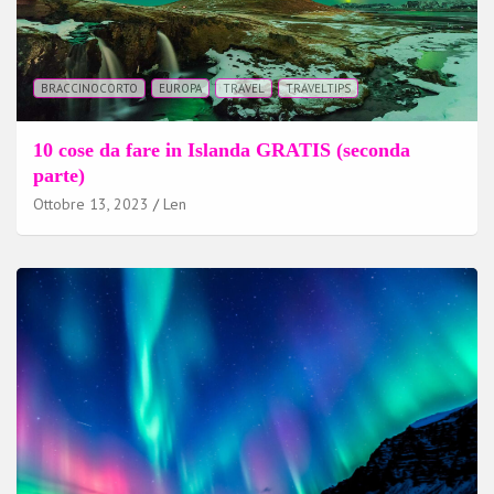
BRACCINOCORTO
EUROPA
TRAVEL
TRAVELTIPS
10 cose da fare in Islanda GRATIS (seconda
parte)
Ottobre 13, 2023
Len