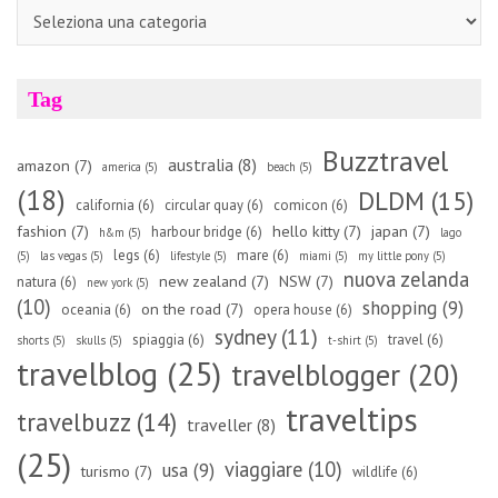
Categorie
Tag
Buzztravel
australia
(8)
amazon
(7)
america
(5)
beach
(5)
(18)
DLDM
(15)
california
(6)
circular quay
(6)
comicon
(6)
fashion
(7)
hello kitty
(7)
japan
(7)
harbour bridge
(6)
h&m
(5)
lago
legs
(6)
mare
(6)
(5)
las vegas
(5)
lifestyle
(5)
miami
(5)
my little pony
(5)
nuova zelanda
new zealand
(7)
NSW
(7)
natura
(6)
new york
(5)
(10)
shopping
(9)
on the road
(7)
oceania
(6)
opera house
(6)
sydney
(11)
spiaggia
(6)
travel
(6)
shorts
(5)
skulls
(5)
t-shirt
(5)
travelblog
(25)
travelblogger
(20)
traveltips
travelbuzz
(14)
traveller
(8)
(25)
viaggiare
(10)
usa
(9)
turismo
(7)
wildlife
(6)